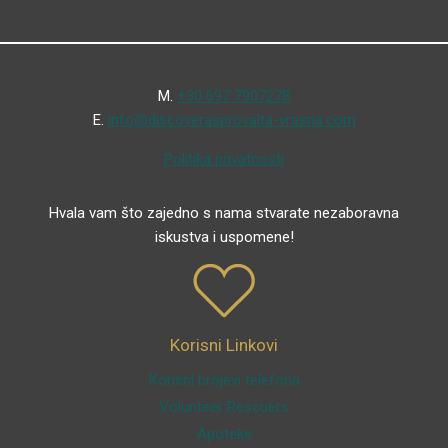
Μ.
+30 697 7907278
Ε.
info@discoverasprovalta-vrasna.com
Politika privatnosti
Hvala vam što zajedno s nama stvarate nezaboravna
iskustva i uspomene!
Korisni Linkovi
Korisni brojevi telefona
Volunteer Rescuers
Apoteke